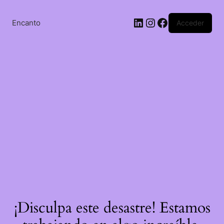
Saltar
al
LinkedIn
Instagram
Facebook
contenido
Encanto
Acceder
¡Disculpa este desastre! Estamos