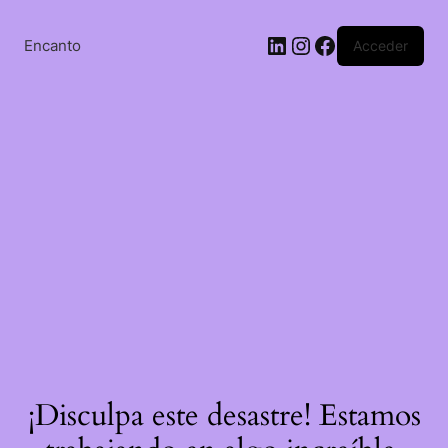
Saltar
al
LinkedIn
Instagram
Facebook
contenido
Encanto
Acceder
¡Disculpa este desastre! Estamos